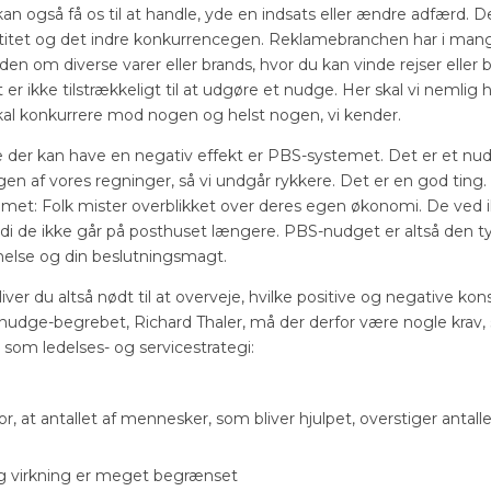
kan også få os til at handle, yde en indsats eller ændre adfærd. D
ntitet og det indre konkurrencegen. Reklamebranchen har i man
 om diverse varer eller brands, hvor du kan vinde rejser eller b
t er ikke tilstrækkeligt til at udgøre et nudge. Her skal vi nemlig
al konkurrere mod nogen og helst nogen, vi kender.
der kan have en negativ effekt er PBS-systemet. Det er et nud
gen af vores regninger, så vi undgår rykkere. Det er en god ting
emet: Folk mister overblikket over deres egen økonomi. De ved 
rdi de ikke går på posthuset længere. PBS-nudget er altså den 
else og din beslutningsmagt.
iver du altså nødt til at overveje, hvilke positive og negative ko
nudge-begrebet, Richard Thaler, må der derfor være nogle krav, 
som ledelses- og servicestrategi:
r, at antallet af mennesker, som bliver hjulpet, overstiger anta
ig virkning er meget begrænset