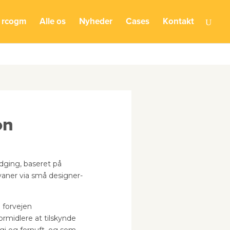
on line
5841
 rcogm
Alle os
Nyheder
Cases
Kontakt
on
udging, baseret på
vaner via små designer-
 forvejen
rmidlere at tilskynde