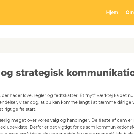
hmoulvad.dk/rcogm/wp-content/themes/Divi/functions.php
Hjem
Om
og strategisk kommunikati
der hader love, regler og fedtskatter. Et “nyt” værktøj kaldet n
ndelser, viser dog, at du kan komme langt i at tæmme dårlige 
t rigtige fra start.
ærlig meget over vores valg og handlinger. De fleste af dem er i
 ubevidste. Derfor er det vigtigt for os som kommunikationsfo