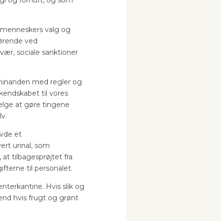
ogi og fornuft, og som
ke menneskers valg og
gørende ved
vær, sociale sanktioner
le hinanden med regler og
kendskabet til vores
ælge at gøre tingene
lv.
vde et
ert urinal, som
t tilbagesprøjtet fra
terne til personalet.
nterkantine. Hvis slik og
end hvis frugt og grønt