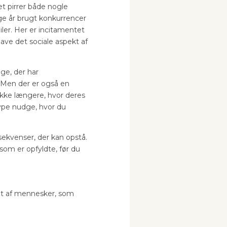
et pirrer både nogle
ge år brugt konkurrencer
iler. Her er incitamentet
 have det sociale aspekt af
ge, der har
. Men der er også en
ikke længere, hvor deres
type nudge, hvor du
nsekvenser, der kan opstå.
som er opfyldte, før du
llet af mennesker, som