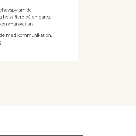
 behovspyramide –
g helst flere på en gang,
a kommunikation.
bejde med kommunikation.
g!