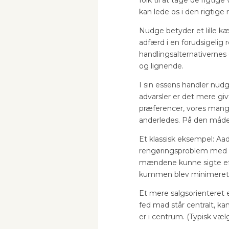
folk til at tage de rigti
kan lede os i den rigtige 
Nudge betyder et lille kæ
adfærd i en forudsigelig
handlingsalternativernes
og lignende.
I sin essens handler nudgi
advarsler er det mere gi
præferencer, vores mangl
anderledes. På den måde ka
Et klassisk eksempel: A
rengøringsproblem med mæn
mændene kunne sigte efter
kummen blev minimeret. D
Et mere salgsorienteret e
fed mad står centralt, ka
er i centrum. (Typisk væl