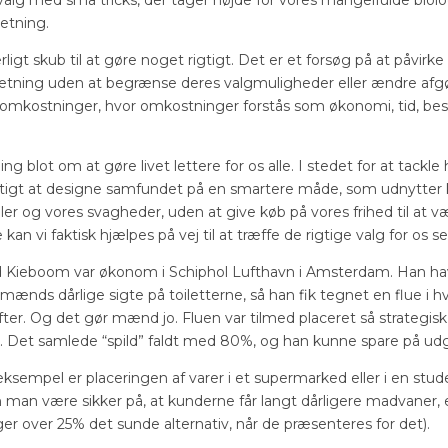
ge valg med små tricks, der tager højde for vores mangelfulde biol
retning.
rligt skub til at gøre noget rigtigt. Det er et forsøg på at påvir
 retning uden at begrænse deres valgmuligheder eller ændre af
 omkostninger, hvor omkostninger forstås som økonomi, tid, bes
ng blot om at gøre livet lettere for os alle. I stedet for at tack
vtigt at designe samfundet på en smartere måde, som udnytter 
er og vores svagheder, uden at give køb på vores frihed til at v
n vi faktisk hjælpes på vej til at træffe de rigtige valg for os se
ad Kieboom var økonom i Schiphol Lufthavn i Amsterdam. Han ha
ds dårlige sigte på toiletterne, så han fik tegnet en flue i hv
. Og det gør mænd jo. Fluen var tilmed placeret så strategisk, a
et samlede “spild” faldt med 80%, og han kunne spare på udgif
ksempel er placeringen af varer i et supermarked eller i en stude
n man være sikker på, at kunderne får langt dårligere madvaner, 
ger over 25% det sunde alternativ, når de præsenteres for det).