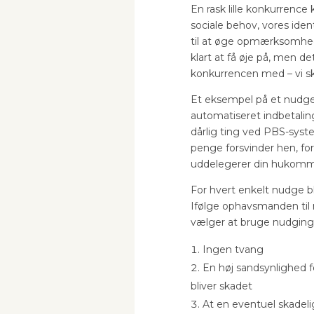
En rask lille konkurrence 
sociale behov, vores ide
til at øge opmærksomheden
klart at få øje på, men de
konkurrencen med – vi sk
Et eksempel på et nudge 
automatiseret indbetalin
dårlig ting ved PBS-syst
penge forsvinder hen, fo
uddelegerer din hukomm
For hvert enkelt nudge bl
Ifølge ophavsmanden til 
vælger at bruge nudging 
Ingen tvang
En høj sandsynlighed fo
bliver skadet
At en eventuel skadel