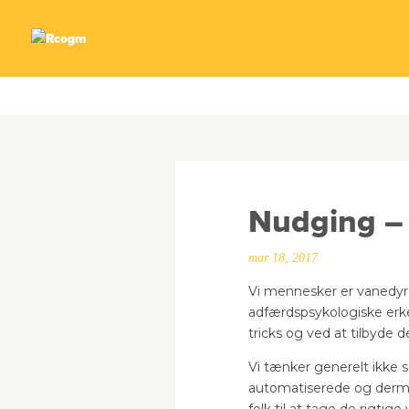
Warning
: A non-numeric value encountered in
/var/www/sara
Nudging – 
mar 18, 2017
Vi mennesker er vanedyr, 
adfærdspsykologiske erke
tricks og ved at tilbyde de
Vi tænker generelt ikke s
automatiserede og dermed