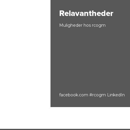
Relavantheder
Muligheder hos rcogm
facebook.com
#rcogm
LinkedIn