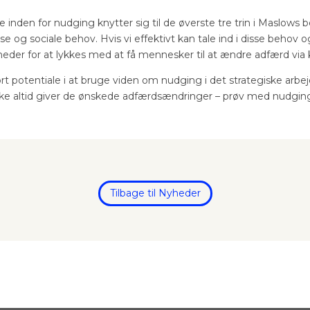
e inden for nudging knytter sig til de øverste tre trin i Maslows
se og sociale behov. Hvis vi effektivt kan tale ind i disse behov o
heder for at lykkes med at få mennesker til at ændre adfærd vi
rt potentiale i at bruge viden om nudging i det strategiske ar
kke altid giver de ønskede adfærdsændringer – prøv med nudgin
Tilbage til Nyheder